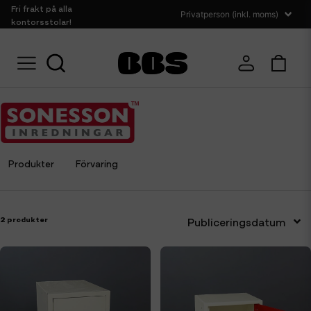
Fri frakt på alla
kontorsstolar!
Hem
Sonesson Inredningar
Produkter
Förvaring
2 produkter
Publiceringsdatum