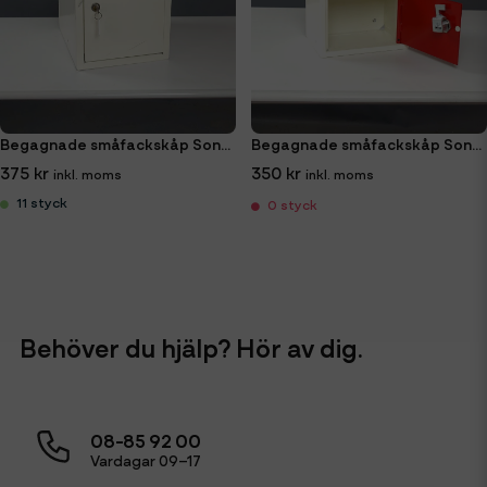
Begagnade småfackskåp Sonesson 27x27x35 cm
Begagnade småfackskåp Sonesson 15x20x15 cm
375 kr
350 kr
11 styck
0 styck
Behöver du hjälp? Hör av dig.
08-85 92 00
Vardagar 09–17