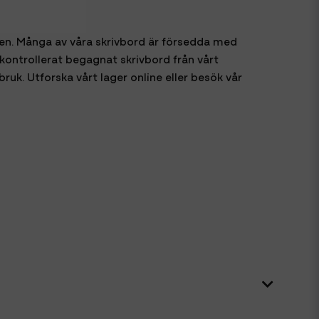
den. Många av våra skrivbord är försedda med
kontrollerat begagnat skrivbord från vårt
ruk. Utforska vårt lager online eller besök vår
heter monteras på bordskanten utan ingrepp i