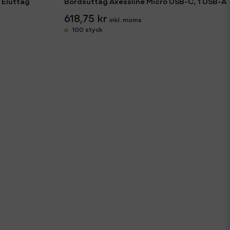
 Eluttag
Bordsuttag Axessline Micro USB-C, 1 USB-A
618,75 kr
100 styck