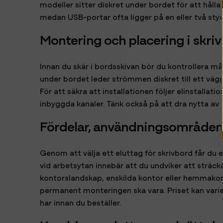
modeller sitter diskret under bordet för att hålla
medan USB-portar ofta ligger på en eller två styc
Montering och placering i skri
Innan du skär i bordsskivan bör du kontrollera m
under bordet leder strömmen diskret till ett väg
För att säkra att installationen följer elinstallat
inbyggda kanaler. Tänk också på att dra nytta av
Fördelar, användningsområden 
Genom att välja ett eluttag för skrivbord får du
vid arbetsytan innebär att du undviker att sträcka
kontorslandskap, enskilda kontor eller hemmakon
permanent monteringen ska vara. Priset kan vari
har innan du beställer.