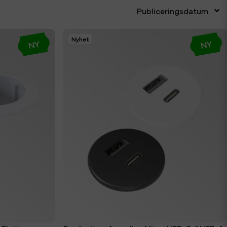
Publiceringsdatum
Nyhet
NY
NY