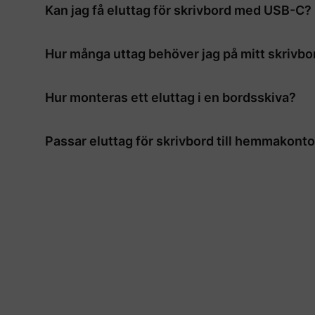
Kan jag få eluttag för skrivbord med USB-C?
ytan, vilket gör dem enklare att flytta och byta ut
Många modeller av eluttag för skrivbord erbjuder
Hur många uttag behöver jag på mitt skrivbo
att se vilka portar som ingår i just den modell du v
Det vanligaste är mellan två och sex vanliga utt
Hur monteras ett eluttag i en bordsskiva?
du vill ansluta direkt vid skrivbordet.
Installationen börjar med att markera placeringe
Passar eluttag för skrivbord till hemmakonto
en kabelkanal till närmaste vägguttag. För en säker
Ja, eluttag för skrivbord är väl lämpat även i hem
uttag och USB-portar precis där du behöver dem