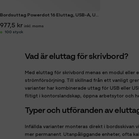
Bordsuttag Powerdot 16 Eluttag, USB-A, USB-C & kabelgenomföring
977,5 kr
100 styck
Vad är eluttag för skrivbord?
Med eluttag för skrivbord menas en modul eller en
strömförsörjning. Till skillnad från ett vanligt
gre
varianter har kombinerade uttag för USB eller U
flitigt i kontorslandskap, öppna arbetsytor och
Typer och utföranden av eluttag
Infällda varianter monteras direkt i bordsskivan 
mer permanent. Utanpåliggande enheter, ofta kall