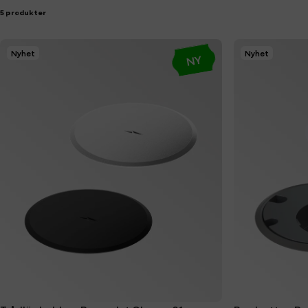
5 produkter
Nyhet
Nyhet
NY