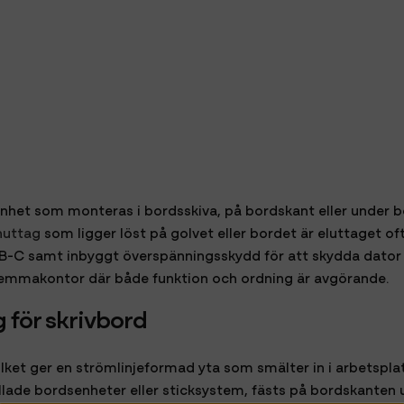
het som monteras i bordsskiva, på bordskant eller under bord
nuttag
som ligger löst på golvet eller bordet är eluttaget oft
SB-C samt inbyggt överspänningsskydd för att skydda dator
 hemmakontor där både funktion och ordning är avgörande.
 för skrivbord
vilket ger en strömlinjeformad yta som smälter in i arbetspl
ade bordsenheter eller sticksystem, fästs på bordskanten ut