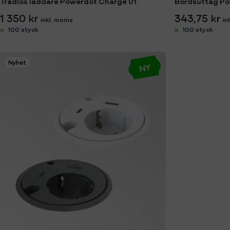
Trådlös laddare Powerdot Charge 01
1 350 kr
343,75 kr
100 styck
100 styck
Nyhet
NY