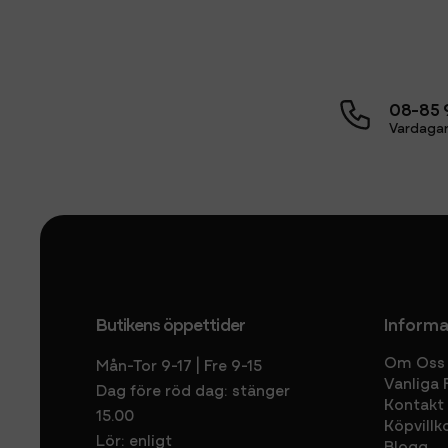
08-85 
Vardagar
Butikens öppettider
Informa
Om Oss
Mån-Tor 9-17 | Fre 9-15
Vanliga 
Dag före röd dag: stänger
Kontakt
15.00
Köpvillk
Lör: enligt
Blogg