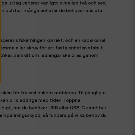
iga uttag varierar vanligtvis mellan två och sex,
ingen och hur många enheter du behöver ansluta.
laceras utskärningen korrekt, och en
kabelkanal
mma eller skruv för att fästa enheten stabilt.
ektriker, särskilt om ledningar ska dras genom
isken för trassel bakom möblerna. Tillgänglig el
 kan bli sladdriga med tiden. I öppna
tidigt, om du behöver USB eller USB-C samt hur
erspänningsskydd, så fundera på vilka behov du