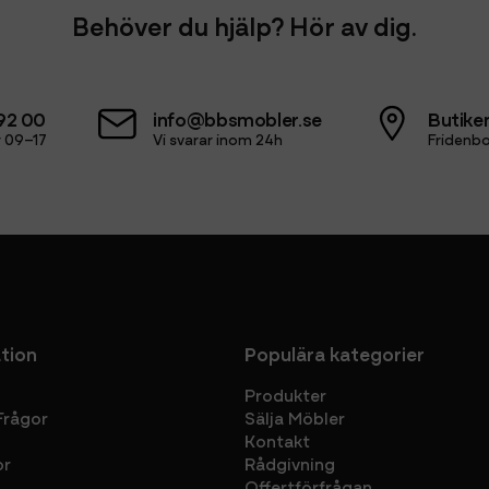
Behöver du hjälp? Hör av dig.
92 00
info@bbsmobler.se
Butiken
 09–17
Vi svarar inom 24h
Fridenbo
tion
Populära kategorier
Produkter
Frågor
Sälja Möbler
Kontakt
or
Rådgivning
Offertförfrågan