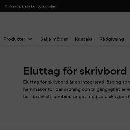
Fri frakt på alla kontorsstolar!
Produkter
Sälja möbler
Kontakt
Rådgivning
Hem
Kontorstillbehör
Eluttag för skrivbord
Eluttag för skrivbord
Eluttag för skrivbord är en integrerad lösning som 
hemmakontor där ordning och tillgänglighet är vik
hur du enkelt kombinerar det med våra skrivbord 