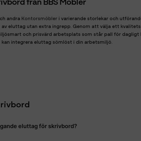
rivbord från BBS Möbler
ch andra
Kontorsmöbler
i varierande storlekar och utföran
av eluttag utan extra ingrepp. Genom att välja ett kvalitets
ljösmart och prisvärd arbetsplats som står pall för dagligt b
 kan integrera eluttag sömlöst i din arbetsmiljö.
krivbord
ggande eluttag för skrivbord?
van och ger en integrerad, diskret design. Utanpåliggande en