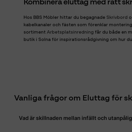
Kombinera eluttag med rätt sk
Hos BBS Möbler hittar du begagnade
Skrivbord
o
kabelkanaler och fästen som förenklar montering 
sortiment
Arbetsplatsinredning
får du både en mi
butik i Solna för inspirationsrådgivning om hur du
Vanliga frågor om Eluttag för s
Vad är skillnaden mellan infällt och utanpåli
Infällda eluttag kräver en utskärning i bordsski