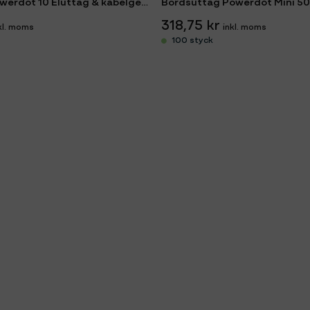
Bordsuttag Powerdot 10 Eluttag & kabelgenomföring
Bordsuttag Powerdot Mini 50
318,75 kr
100 styck